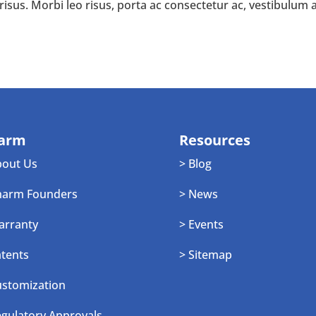
isus. Morbi leo risus, porta ac consectetur ac, vestibulum 
arm
Resources
bout Us
> Blog
harm Founders
> News
arranty
> Events
atents
> Sitemap
ustomization
egulatory Approvals