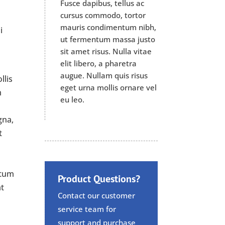
Fusce dapibus, tellus ac
cursus commodo, tortor
mauris condimentum nibh,
i
ut fermentum massa justo
sit amet risus. Nulla vitae
elit libero, a pharetra
augue. Nullam quis risus
llis
eget urna mollis ornare vel
m
eu leo.
gna,
t
ntum
Product Questions?
at
Contact our customer
service team for
support and purchase