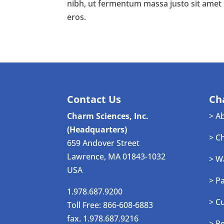
nibh, ut fermentum massa justo sit amet r
eros.
Contact Us
Ch
Charm Sciences, Inc.
> A
(Headquarters)
> C
659 Andover Street
Lawrence, MA 01843-1032
> W
USA
> P
1.978.687.9200
> C
Toll Free: 866-608-6883
fax. 1.978.687.9216
> R