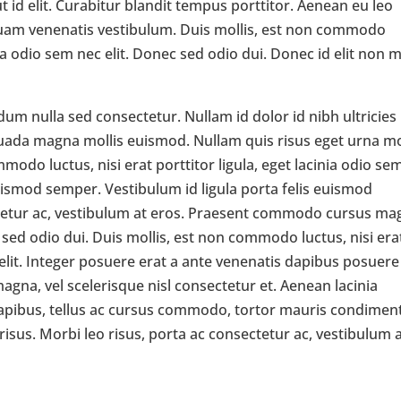
ut id elit. Curabitur blandit tempus porttitor. Aenean eu leo
uam venenatis vestibulum. Duis mollis, est non commodo
inia odio sem nec elit. Donec sed odio dui. Donec id elit non m
um nulla sed consectetur. Nullam id dolor id nibh ultricies
suada magna mollis euismod. Nullam quis risus eget urna mo
modo luctus, nisi erat porttitor ligula, eget lacinia odio se
 euismod semper. Vestibulum id ligula porta felis euismod
ctetur ac, vestibulum at eros. Praesent commodo cursus ma
 sed odio dui. Duis mollis, est non commodo luctus, nisi era
c elit. Integer posuere erat a ante venenatis dapibus posuere
gna, vel scelerisque nisl consectetur et. Aenean lacinia
dapibus, tellus ac cursus commodo, tortor mauris condime
isus. Morbi leo risus, porta ac consectetur ac, vestibulum 