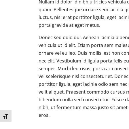
Nullam id dolor id nibh ultricies vehicula 
quam. Pellentesque ornare sem lacinia q
luctus, nisi erat porttitor ligula, eget lac
porta gravida at eget metus.
Donec sed odio dui. Aenean lacinia bibend
vehicula ut id elit. Etiam porta sem male
ornare vel eu leo. Duis mollis, est non com
nec elit. Vestibulum id ligula porta felis
semper. Morbi leo risus, porta ac conse
vel scelerisque nisl consectetur et. Donec
porttitor ligula, eget lacinia odio sem ne
velit aliquet. Praesent commodo cursus ma
bibendum nulla sed consectetur. Fusce 
nibh, ut fermentum massa justo sit amet r
eros.
Toggle Font size