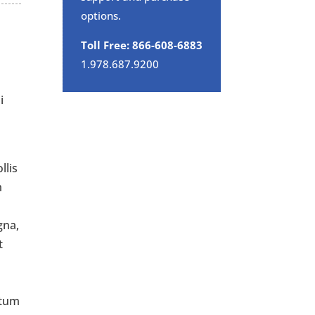
options.
Toll Free: 866-608-6883
1.978.687.9200
i
llis
m
gna,
t
ntum