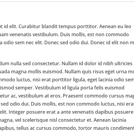
ut id elit. Curabitur blandit tempus porttitor. Aenean eu leo
uam venenatis vestibulum. Duis mollis, est non commodo
inia odio sem nec elit. Donec sed odio dui. Donec id elit non m
um nulla sed consectetur. Nullam id dolor id nibh ultricies
suada magna mollis euismod. Nullam quis risus eget urna mo
modo luctus, nisi erat porttitor ligula, eget lacinia odio se
 euismod semper. Vestibulum id ligula porta felis euismod
ctetur ac, vestibulum at eros. Praesent commodo cursus ma
 sed odio dui. Duis mollis, est non commodo luctus, nisi era
c elit. Integer posuere erat a ante venenatis dapibus posuere
gna, vel scelerisque nisl consectetur et. Aenean lacinia
dapibus, tellus ac cursus commodo, tortor mauris condime