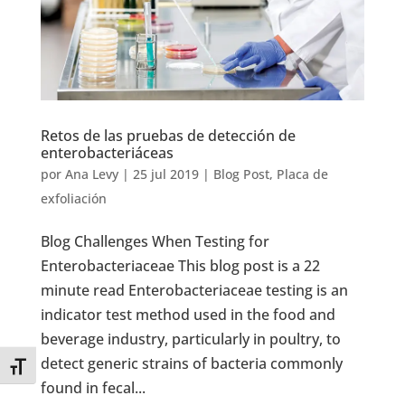
Retos de las pruebas de detección de
enterobacteriáceas
por
Ana Levy
|
25 jul 2019
|
Blog Post
,
Placa de
exfoliación
Blog Challenges When Testing for
Enterobacteriaceae This blog post is a 22
minute read Enterobacteriaceae testing is an
indicator test method used in the food and
beverage industry, particularly in poultry, to
detect generic strains of bacteria commonly
Toggle Font size
found in fecal...