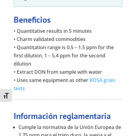
Beneficios
• Quantitative results in 5 minutes
• Charm validated commodities
• Quantitation range is 0.5 – 1.5 ppm for the
first dilution, 1 – 5.4 ppm for the second
dilution
• Extract DON from sample with water
• Uses same equipment as other
ROSA grain
tests
Toggle Font size
Información reglamentaria
Cumple la normativa de la Unión Europea de
1,75 ppm para el trigo duro, la avena y el