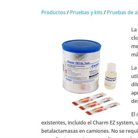
Productos
/
Pruebas y kits
/
Pruebas de a
La
clo
me
má
La
ut
di
ap
de
El
existentes, incluido el Charm EZ system, 
betalactamasas en camiones. No se requie