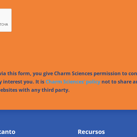
ia this form, you give Charm Sciences permission to co
 interest you. It is
Charm Sciences’ policy
not to share a
bsites with any third party.
canto
Recursos