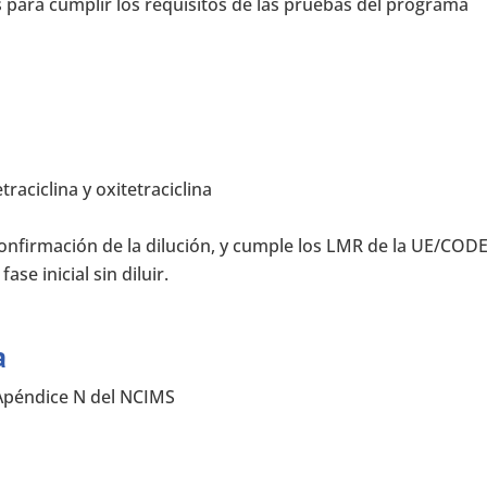
s para cumplir los requisitos de las pruebas del programa
traciclina y oxitetraciclina
confirmación de la dilución, y cumple los LMR de la UE/COD
se inicial sin diluir.
a
 Apéndice N del NCIMS