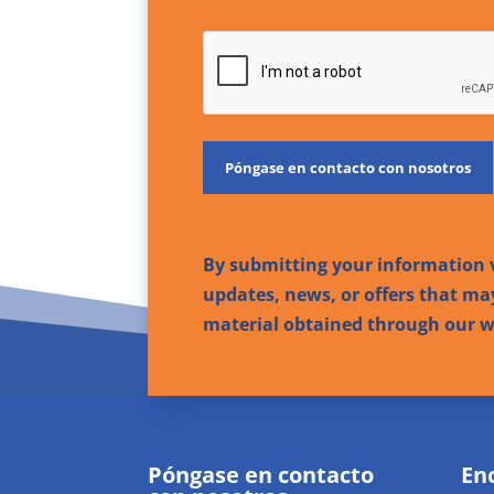
CAPTCHA
By submitting your information v
updates, news, or offers that may
material obtained through our we
Póngase en contacto
En