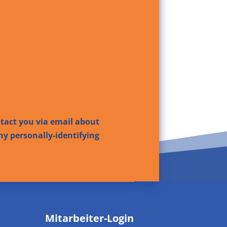
ntact you via email about
ny personally-identifying
Mitarbeiter-Login