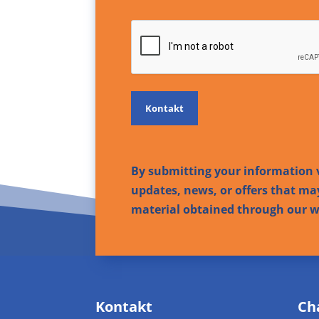
CAPTCHA
By submitting your information v
updates, news, or offers that may
material obtained through our we
Kontakt
Ch