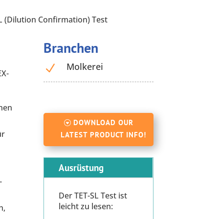
 (Dilution Confirmation) Test
Branchen
Molkerei
N
EX-
inen
DOWNLOAD OUR
ür
LATEST PRODUCT INFO!
Ausrüstung
-
Der TET-SL Test ist
leicht zu lesen:
h,