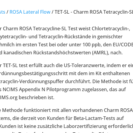
sts
/
ROSA Lateral Flow
/
TET-SL - Charm ROSA Tetracyclin-SL
r Charm ROSA Tetracycline-SL Test weist Chlortetracyclin-,
ytetracyclin- und Tetracyclin-Rückstände in gemischter
hmilch im ersten Test bei oder unter 100 ppb, den EU/COD
d kanadischen Rückstandshöchstwerten (AMRL), nach.
r TET-SL test erfüllt auch die US-Toleranzwerte, indem er e
rdünnungsbestätigungsschritt mit dem im Kit enthaltenen
tracyclin-Verdünnungspuffer durchführt. Die Methode ist f
s NCIMS Appendix N Pilotprogramm zugelassen, das auf
IMS.org beschrieben ist.
e Methode funktioniert mit allen vorhandenen Charm ROSA
tems, die derzeit von Kunden für Beta-Lactam-Tests auf
nden ist keine zusätzliche Laborzertifizierung erforderlic