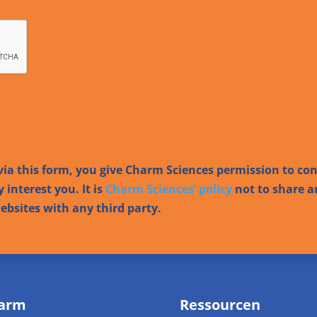
ia this form, you give Charm Sciences permission to co
 interest you. It is
Charm Sciences’ policy
not to share a
bsites with any third party.
arm
Ressourcen