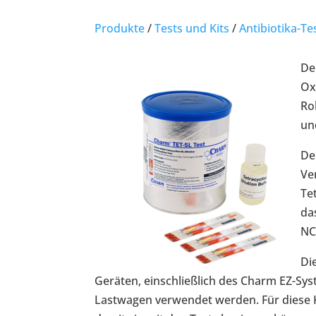
Produkte
/
Tests und Kits
/
Antibiotika-Te
De
Ox
Ro
un
De
Ve
Te
da
NC
Di
Geräten, einschließlich des Charm EZ-Sys
Lastwagen verwendet werden. Für diese Ku