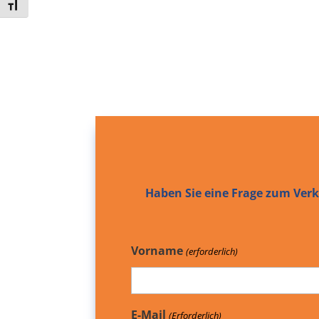
Toggle Font size
Haben Sie eine Frage zum Verka
Vorname
(erforderlich)
E-Mail
(Erforderlich)