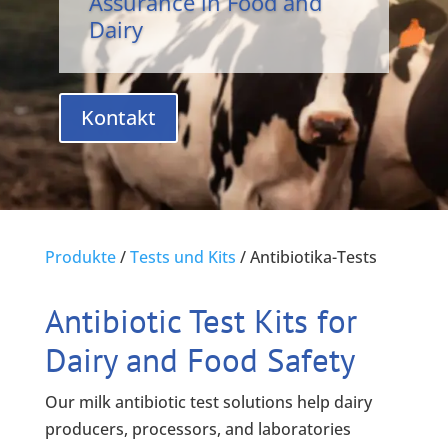
Assurance in Food and
Dairy
Kontakt
Produkte
/
Tests und Kits
/
Antibiotika-Tests
Antibiotic Test Kits for
Dairy and Food Safety
Our milk antibiotic test solutions help dairy
producers, processors, and laboratories