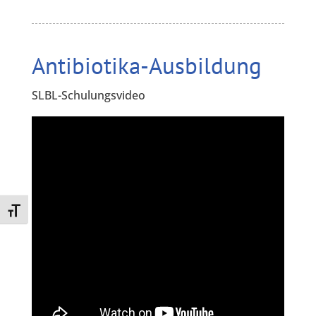
Antibiotika-Ausbildung
SLBL-Schulungsvideo
Toggle Font size