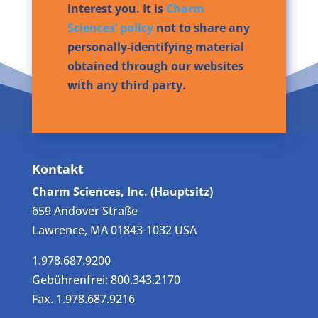
interest you. It is
Charm
Sciences’ policy
not to share any
personally-identifying material
obtained through our websites
with any third party.
Kontakt
Charm Sciences, Inc. (Hauptsitz)
659 Andover Straße
Lawrence, MA 01843-1032 USA
1.978.687.9200
Gebührenfrei: 800.343.2170
Fax. 1.978.687.9216