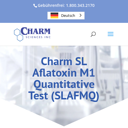
Gebührenfrei: 1.800.343.2170
Deutsch
Charm SL
Aflatoxin M1
Quantitative
Test (SLAFMQ)