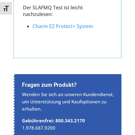
Der SLAFMQ Test ist leicht
Toggle Font size
nachzulesen:
Charm EZ Protect+ System
Fragen zum Produkt?
Wenden Sie sich an unseren Kundendienst,
um Unterstützung und Kaufoptionen zu
erhalten.
Gebührenfrei: 800.343.2170
1.978.687.9200