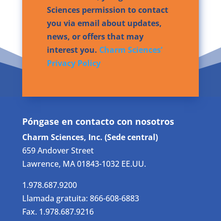
Sciences permission to contact
you via email about updates,
news, or offers that may
interest you.
Charm Sciences’
Privacy Policy
Póngase en contacto con nosotros
Charm Sciences, Inc. (Sede central)
659 Andover Street
Lawrence, MA 01843-1032 EE.UU.
1.978.687.9200
Llamada gratuita: 866-608-6883
Fax. 1.978.687.9216