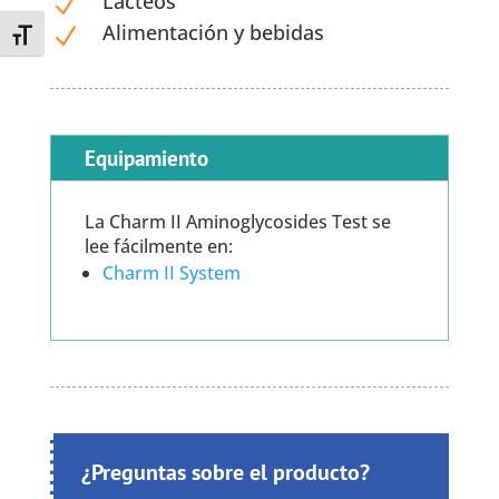
Lácteos
N
Alimentación y bebidas
N
Toggle Font size
Equipamiento
La Charm II Aminoglycosides Test se
lee fácilmente en:
Charm II System
¿Preguntas sobre el producto?