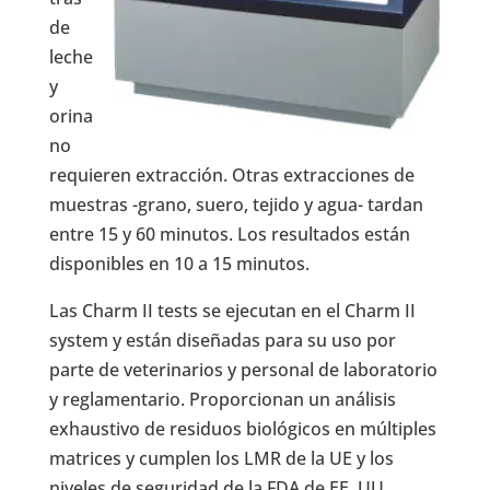
de
leche
y
orina
no
requieren extracción. Otras extracciones de
muestras -grano, suero, tejido y agua- tardan
entre 15 y 60 minutos. Los resultados están
disponibles en 10 a 15 minutos.
Las Charm II tests se ejecutan en el Charm II
system y están diseñadas para su uso por
parte de veterinarios y personal de laboratorio
y reglamentario. Proporcionan un análisis
exhaustivo de residuos biológicos en múltiples
matrices y cumplen los LMR de la UE y los
niveles de seguridad de la FDA de EE. UU.