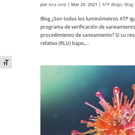
por
Ana Levy
|
Mar 25, 2021
|
ATP Blogs
,
Blog 
Blog ¿Son todos los luminómetros ATP ig
programa de verificación de saneamiento 
procedimiento de saneamiento? Si su re
relativa (RLU) bajas,...
Toggle Font size