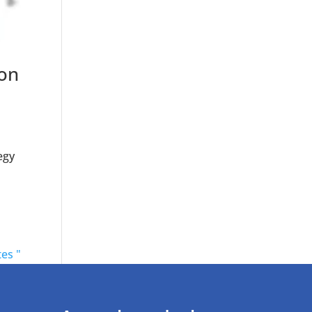
con
egy
es "