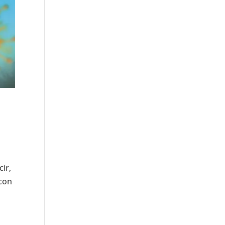
ir,
 con