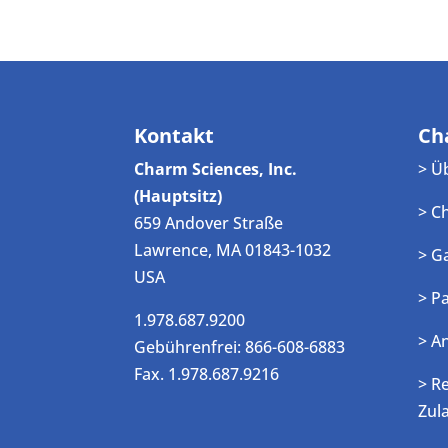
Kontakt
Ch
Charm Sciences, Inc.
> Ü
(Hauptsitz)
> C
659 Andover Straße
Lawrence, MA 01843-1032
> G
USA
> P
1.978.687.9200
> A
Gebührenfrei: 866-608-6883
Fax. 1.978.687.9216
> R
Zul