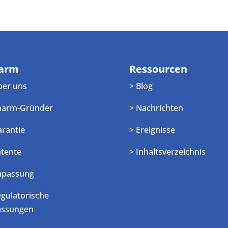
arm
Ressourcen
ber uns
> Blog
harm-Gründer
> Nachrichten
arantie
> Ereignisse
atente
> Inhaltsverzeichnis
npassung
egulatorische
assungen