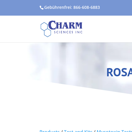
Gebührenfrei: 866-608-6883
ROSA
Products
/
Test and Kits
/
Mycotoxin Test