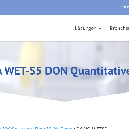
Unte
Lösungen
Branche
 WET-S5 DON Quantitative
s
/
ROSA Lateral Flow
/
DON Tests
/
DONQ-WETS5