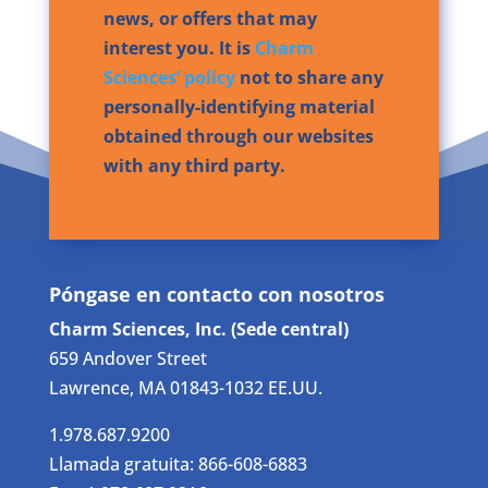
news, or offers that may
interest you. It is
Charm
Sciences’ policy
not to share any
personally-identifying material
obtained through our websites
with any third party.
Póngase en contacto con nosotros
Charm Sciences, Inc. (Sede central)
659 Andover Street
Lawrence, MA 01843-1032 EE.UU.
1.978.687.9200
Llamada gratuita: 866-608-6883