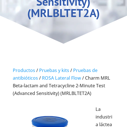
Sensitivity)
(MRLBLTET2A)
Productos
/
Pruebas y kits
/
Pruebas de
antibióticos
/
ROSA Lateral Flow
/
Charm MRL
Beta-lactam and Tetracycline 2-Minute Test
(Advanced Sensitivity) (MRLBLTET2A)
La
industri
a láctea