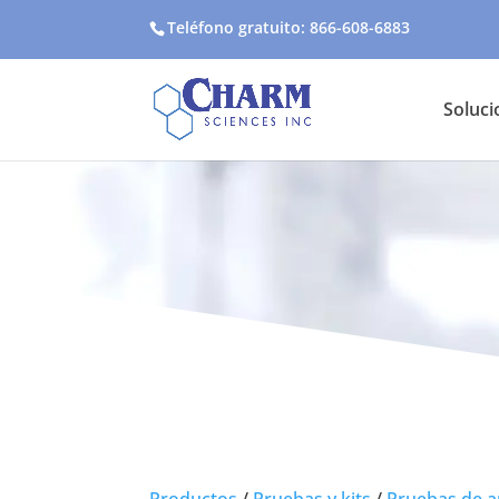
Teléfono gratuito: 866-608-6883
Soluci
Productos
/
Pruebas y kits
/
Pruebas de a