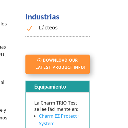
Industrias
 los
Lácteos
N
nas
UU.,
DOWNLOAD OUR
LATEST PRODUCT INFO!
al
Equipamiento
La Charm TRIO Test
se lee fácilmente en:
e y
Charm EZ Protect+
imos
System