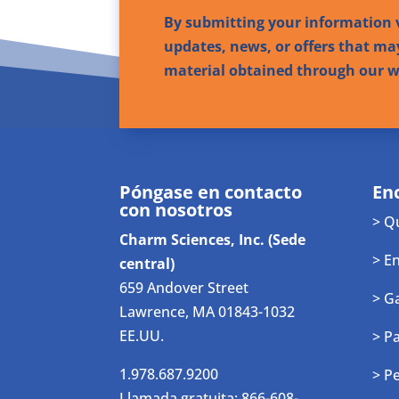
By submitting your information v
updates, news, or offers that may
material obtained through our we
Póngase en contacto
En
con nosotros
> Q
Charm Sciences, Inc. (Sede
> E
central)
659 Andover Street
> G
Lawrence, MA 01843-1032
EE.UU.
> P
1.978.687.9200
> P
Llamada gratuita: 866-608-