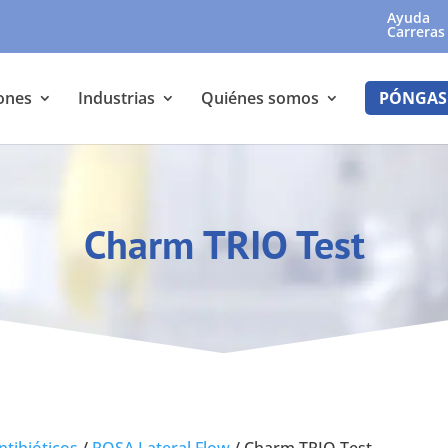
Ayuda
Carreras
ones
Industrias
Quiénes somos
PÓNGAS
Charm TRIO Test
ntibióticos
/
ROSA Lateral Flow
/
Charm TRIO Test