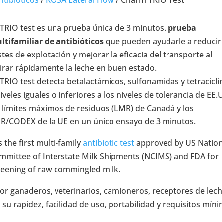
 TRIO test es una prueba única de 3 minutos.
prueba
ltifamiliar de antibióticos
que pueden ayudarle a reducir
stes de explotación y mejorar la eficacia del transporte al
tirar rápidamente la leche en buen estado.
 TRIO test detecta betalactámicos, sulfonamidas y tetracicli
iveles iguales o inferiores a los niveles de tolerancia de EE.
s límites máximos de residuos (LMR) de Canadá y los
R/CODEX de la UE en un único ensayo de 3 minutos.
is the first multi-family
antibiotic test
approved by US Nation
mmittee of Interstate Milk Shipments (NCIMS) and FDA for
reening of raw commingled milk.
or ganaderos, veterinarios, camioneros, receptores de lech
a su rapidez, facilidad de uso, portabilidad y requisitos mín