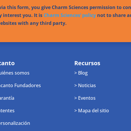
ia this form, you give Charm Sciences permission to co
 interest you. It is
Charm Sciences’ policy
not to share a
bsites with any third party.
canto
Recursos
uiénes somos
> Blog
ncanto Fundadores
> Noticias
arantía
> Eventos
atentes
> Mapa del sitio
ersonalización