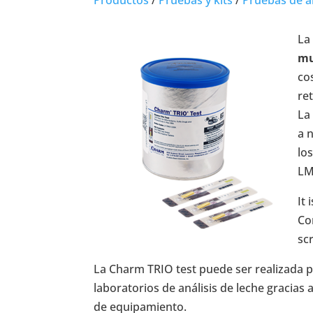
La
mu
co
re
La
a n
lo
LM
It 
Co
sc
La Charm TRIO test puede ser realizada p
laboratorios de análisis de leche gracias 
de equipamiento.