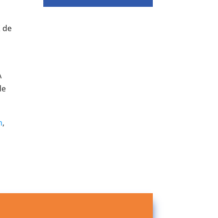
X de
s
A
de
m
,