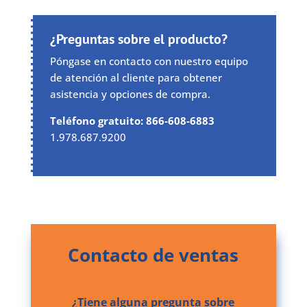
¿Preguntas sobre el producto?
Póngase en contacto con nuestro equipo
de atención al cliente para obtener
asistencia y opciones de compra.
Teléfono gratuito: 866-608-6883
1.978.687.9200
Contacto de ventas
¿Tiene alguna pregunta sobre