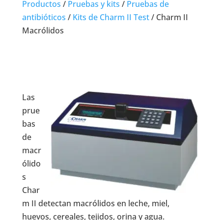
Productos
/
Pruebas y kits
/
Pruebas de
antibióticos
/
Kits de Charm II Test
/ Charm II
Macrólidos
Las
prue
bas
de
macr
ólido
s
Char
m II detectan macrólidos en leche, miel,
huevos, cereales, tejidos, orina y agua.