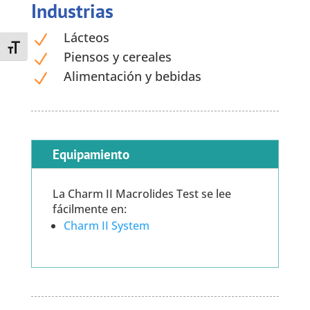
Industrias
Lácteos
N
Toggle Font size
Piensos y cereales
N
Alimentación y bebidas
N
Equipamiento
La Charm II Macrolides Test se lee
fácilmente en:
Charm II System