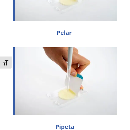
Pelar
Toggle Font size
Pipeta