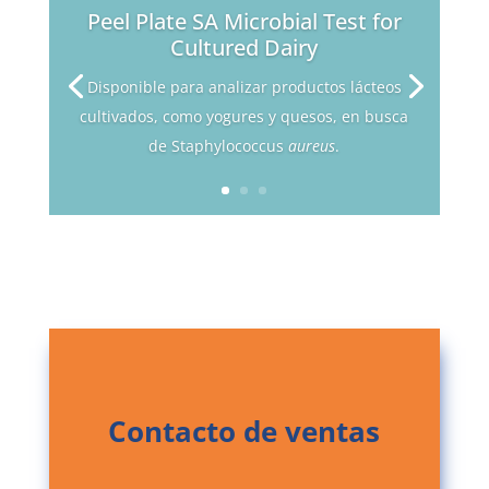
Peel Plate SA Microbial Test for
Cultured Dairy
Disponible para analizar productos lácteos
cultivados, como yogures y quesos, en busca
de Staphylococcus
aureus
.
Contacto de ventas