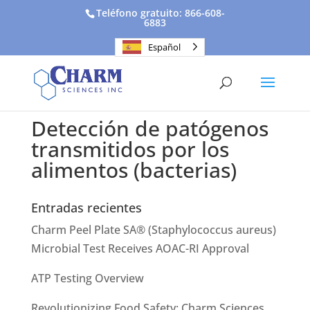
Teléfono gratuito: 866-608-
6883
Español
Detección de patógenos
transmitidos por los
alimentos (bacterias)
Entradas recientes
Charm Peel Plate SA® (Staphylococcus aureus)
Microbial Test Receives AOAC-RI Approval
ATP Testing Overview
Revolutionizing Food Safety: Charm Sciences