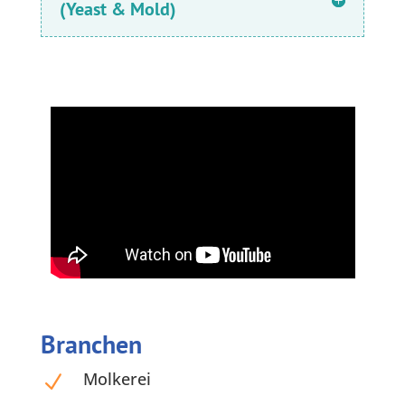
(Yeast & Mold)
Branchen
Molkerei
N