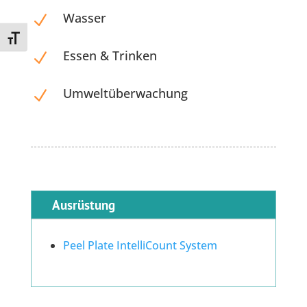
Wasser
N
Toggle Font size
Essen & Trinken
N
Umweltüberwachung
N
Ausrüstung
Peel Plate IntelliCount System