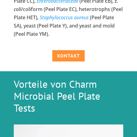
Plate CC),
Enterobacteriaceae
(Peel Plate EB),
E.
coli
/coliform (Peel Plate EC), heterotrophs (Peel
Plate HET),
Staphylococcus aureus
(Peel Plate
SA), yeast (Peel Plate Y), and yeast and mold
(Peel Plate YM).
KONTAKT
Vorteile von Charm
Microbial Peel Plate
Tests