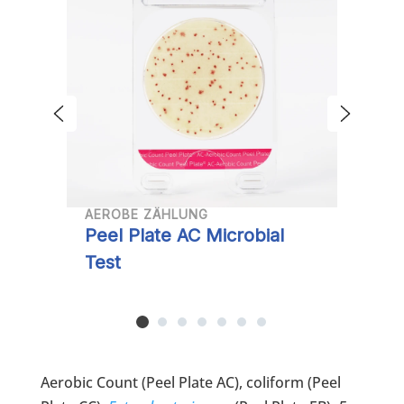
AEROBE ZÄHLUNG
C
Peel Plate AC Microbial
P
Test
T
Aerobic Count (Peel Plate AC), coliform (Peel