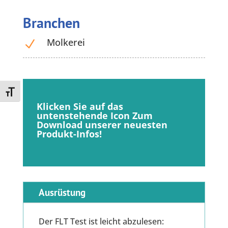
Branchen
Molkerei
N
Toggle Font size
Klicken Sie auf das
untenstehende Icon
Zum
Download unserer neuesten
Produkt-Infos!
Ausrüstung
Der FLT Test ist leicht abzulesen: