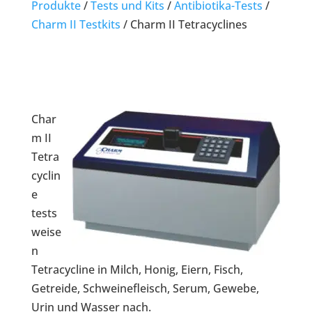
Produkte
/
Tests und Kits
/
Antibiotika-Tests
/
Charm II Testkits
/
Charm II Tetracyclines
Char
m II
Tetra
cyclin
e
tests
weise
n
Tetracycline in Milch, Honig, Eiern, Fisch,
Getreide, Schweinefleisch, Serum, Gewebe,
Urin und Wasser nach.