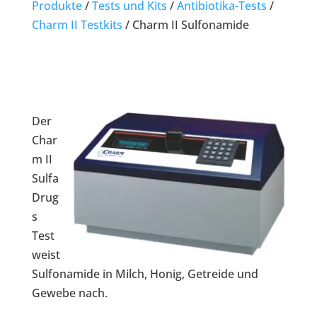
Produkte
/
Tests und Kits
/
Antibiotika-Tests
/
Charm II Testkits
/
Charm II Sulfonamide
Der
Char
m II
Sulfa
Drug
s
Test
weist
Sulfonamide in Milch, Honig, Getreide und
Gewebe nach.