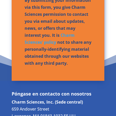
By submitting your information
via this form, you give Charm
Sciences permission to contact
you via email about updates,
news, or offers that may
interest you. It is
Charm
Sciences' policy
not to share any
personally-identifying material
obtained through our websites
with any third party.
Póngase en contacto con nosotros
Charm Sciences, Inc. (Sede central)
659 Andover Street