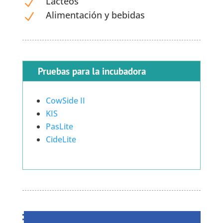
Lácteos
N
Alimentación y bebidas
N
Pruebas para la incubadora
CowSide II
KIS
PasLite
CideLite