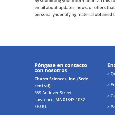
By submitting your information via this 
email about updates, news, or offers that 
personally-identifying material obtained 
Póngase en contacto
En
con nosotros
> Q
Charm Sciences, Inc. (Sede
> E
central)
659 Andover Street
> G
Lawrence, MA 01843-1032
EE.UU.
> P