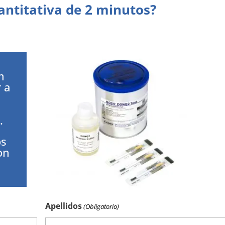
antitativa de 2 minutos?
m
 a
.
os
on
Apellidos
(Obligatorio)