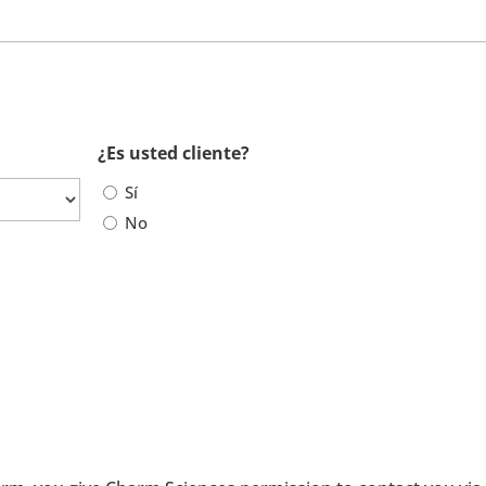
¿Es usted cliente?
Sí
No