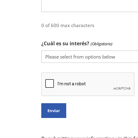
agree
to
receive
0 of 600 max characters
SMS
from
¿Cuál es su interés?
(Obligatorio)
Charm
Sciences
CAPTCHA