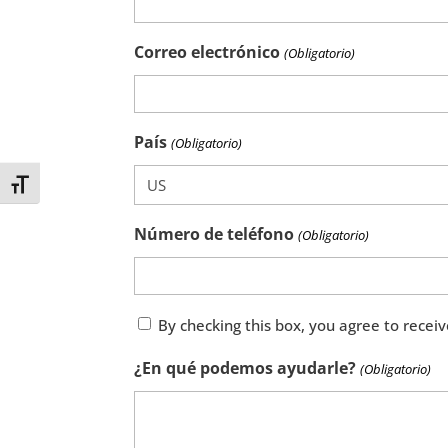
Correo electrónico
(Obligatorio)
País
(Obligatorio)
Toggle Font size
Número de teléfono
(Obligatorio)
By
By checking this box, you agree to rece
checking
¿En qué podemos ayudarle?
(Obligatorio)
this
box,
you