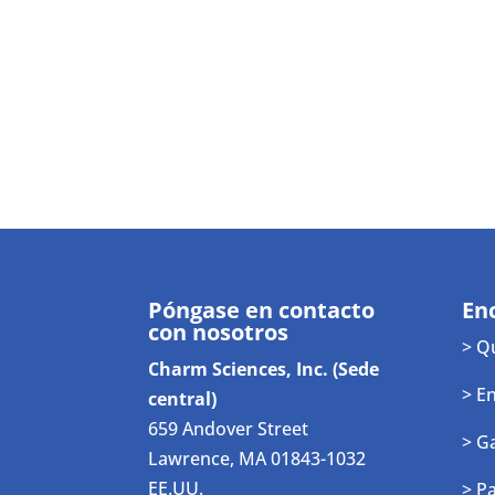
Póngase en contacto
En
con nosotros
> Q
Charm Sciences, Inc. (Sede
> E
central)
659 Andover Street
> G
Lawrence, MA 01843-1032
EE.UU.
> P