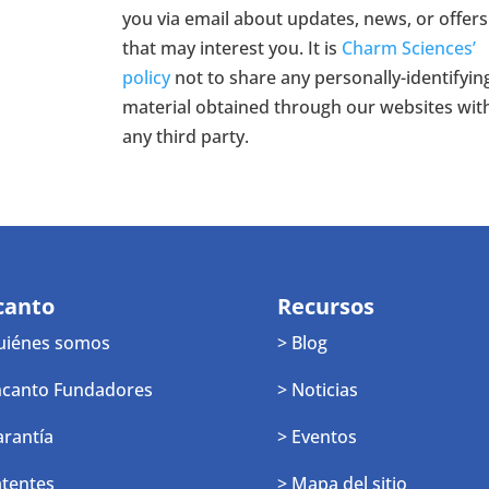
you via email about updates, news, or offers
that may interest you. It is
Charm Sciences’
policy
not to share any personally-identifyin
material obtained through our websites wit
any third party.
canto
Recursos
uiénes somos
> Blog
ncanto Fundadores
> Noticias
arantía
> Eventos
atentes
> Mapa del sitio