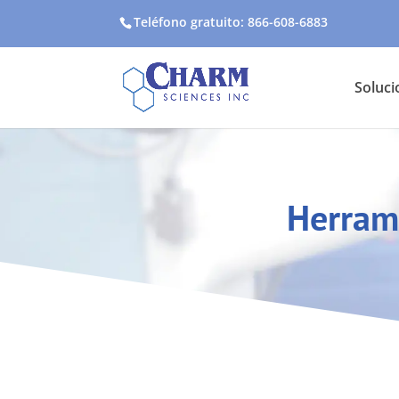
Teléfono gratuito: 866-608-6883
Soluci
Herrami