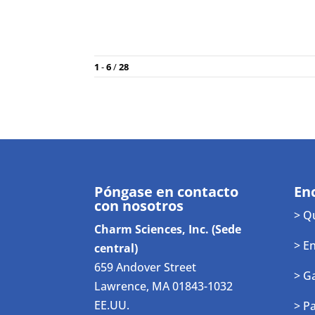
Póngase en contacto
En
con nosotros
> Q
Charm Sciences, Inc. (Sede
> E
central)
659 Andover Street
> G
Lawrence, MA 01843-1032
EE.UU.
> P