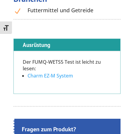
Futtermittel und Getreide
N
Toggle Font size
Ausrüstung
Der FUMQ-WETS5 Test ist leicht zu
lesen:
Charm EZ-M System
Fragen zum Produkt?