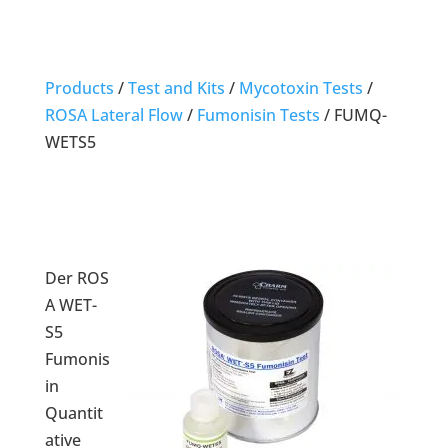
Products
/
Test and Kits
/
Mycotoxin Tests
/
ROSA Lateral Flow
/
Fumonisin Tests
/
FUMQ-
WETS5
Der ROS
A WET-
S5
Fumonis
in
Quantit
ative