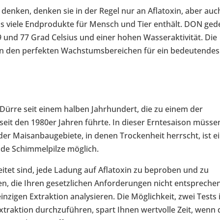
enken, denken sie in der Regel nur an Aflatoxin, aber auc
 viele Endprodukte für Mensch und Tier enthält. DON ged
und 77 Grad Celsius und einer hohen Wasseraktivität. Die
 in den perfekten Wachstumsbereichen für ein bedeutendes
 Dürre seit einem halben Jahrhundert, die zu einem der
seit den 1980er Jahren führte. In dieser Erntesaison müsse
 der Maisanbaugebiete, in denen Trockenheit herrscht, ist e
nde Schimmelpilze möglich.
eitet sind, jede Ladung auf Aflatoxin zu beproben und zu
, die Ihren gesetzlichen Anforderungen nicht entsprechen
nzigen Extraktion analysieren. Die Möglichkeit, zwei Tests 
xtraktion durchzuführen, spart Ihnen wertvolle Zeit, wenn 